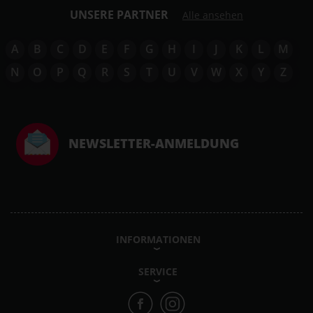
UNSERE PARTNER
Alle ansehen
A
B
C
D
E
F
G
H
I
J
K
L
M
N
O
P
Q
R
S
T
U
V
W
X
Y
Z
NEWSLETTER-ANMELDUNG
INFORMATIONEN
SERVICE