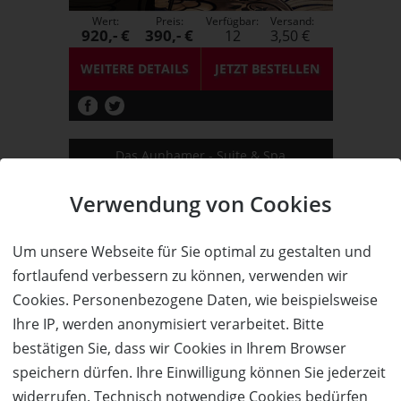
Wert:
Preis:
Verfügbar:
Versand:
920,- €
390,- €
12
3,50 €
WEITERE DETAILS
JETZT
BESTELLEN
Das Aunhamer - Suite & Spa
3 Übernachtungen für 2 Personen
in einer Suite zum halben Preis!
Verwendung von Cookies
Adults only!
Um unsere Webseite für Sie optimal zu gestalten und
fortlaufend verbessern zu können, verwenden wir
68%
Cookies. Personenbezogene Daten, wie beispielsweise
Ihre IP, werden anonymisiert verarbeitet. Bitte
Wert:
Preis:
Verfügbar:
Versand:
bestätigen Sie, dass wir Cookies in Ihrem Browser
592,- €
190,- €
3
3,50 €
speichern dürfen. Ihre Einwilligung können Sie jederzeit
WEITERE DETAILS
JETZT
BESTELLEN
widerrufen. Technisch notwendige Cookies bedürfen