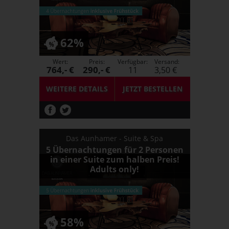
62%
Wert:
Preis:
Verfügbar:
Versand:
764,- €
290,- €
11
3,50 €
WEITERE DETAILS
JETZT
BESTELLEN
Das Aunhamer - Suite & Spa
5 Übernachtungen für 2 Personen
in einer Suite zum halben Preis!
Adults only!
58%