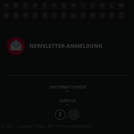
A
B
C
D
E
F
G
H
I
J
K
L
M
N
O
P
Q
R
S
T
U
V
W
X
Y
Z
NEWSLETTER-ANMELDUNG
INFORMATIONEN
SERVICE
© 2021, Coupon Future. Alle Rechte vorbehalten