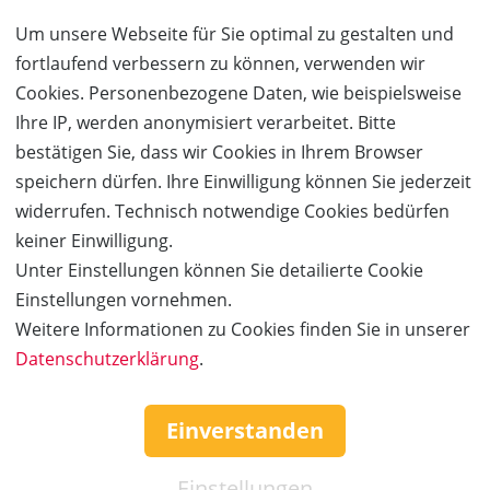
Um unsere Webseite für Sie optimal zu gestalten und
BESTELLUNG FORTSETZEN
fortlaufend verbessern zu können, verwenden wir
Cookies. Personenbezogene Daten, wie beispielsweise
Ihre IP, werden anonymisiert verarbeitet. Bitte
Kauf über bestehendes Kundenkonto
bestätigen Sie, dass wir Cookies in Ihrem Browser
speichern dürfen. Ihre Einwilligung können Sie jederzeit
Wenn Sie bereits ein Kundenkonto haben, können Sie sich
widerrufen. Technisch notwendige Cookies bedürfen
nachfolgend einloggen. Die Daten, die zur Bestellung nötig sind,
keiner Einwilligung.
werden dann automatisch aus Ihrem Kundenkonto
Unter Einstellungen können Sie detailierte Cookie
übernommen.
Einstellungen vornehmen.
Weitere Informationen zu Cookies finden Sie in unserer
ANMELDEN
Datenschutzerklärung
.
Service & Hilfe
Einverstanden
Mo. - Fr. 09:00-16:00
Tel.: +49 (0)941 46 39 63 90
Einstellungen