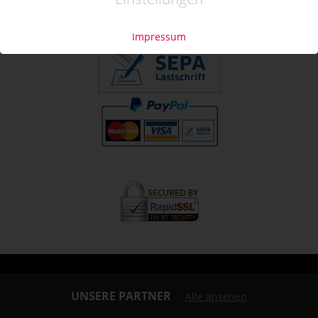
»
info@coupon-future.de
»
FAQs
Impressum
UNSERE PARTNER
Alle ansehen