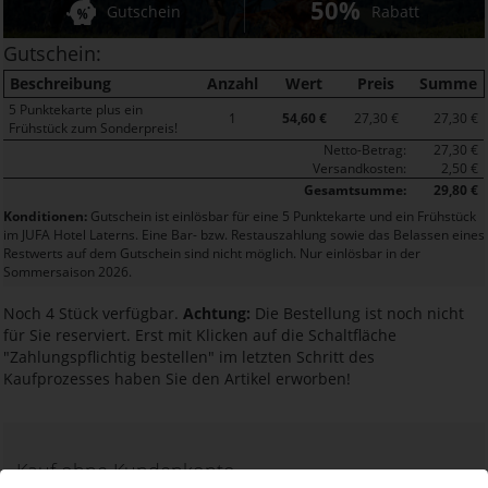
50%
Gutschein
Rabatt
Gutschein:
Beschreibung
Anzahl
Wert
Preis
Summe
5 Punktekarte plus ein
1
54,60 €
27,30 €
27,30 €
Frühstück zum Sonderpreis!
Netto-Betrag:
27,30 €
Versandkosten:
2,50 €
Gesamtsumme:
29,80 €
Konditionen:
Gutschein ist einlösbar für eine 5 Punktekarte und ein Frühstück
im JUFA Hotel Laterns. Eine Bar- bzw. Restauszahlung sowie das Belassen eines
Restwerts auf dem Gutschein sind nicht möglich. Nur einlösbar in der
Sommersaison 2026.
Noch 4 Stück verfügbar.
Achtung:
Die Bestellung ist noch nicht
für Sie reserviert. Erst mit Klicken auf die Schaltfläche
"Zahlungspflichtig bestellen" im letzten Schritt des
Kaufprozesses haben Sie den Artikel erworben!
Kauf ohne Kundenkonto