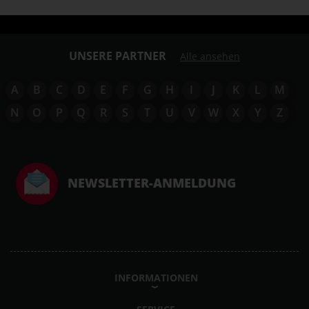
UNSERE PARTNER
Alle ansehen
A
B
C
D
E
F
G
H
I
J
K
L
M
N
O
P
Q
R
S
T
U
V
W
X
Y
Z
NEWSLETTER-ANMELDUNG
INFORMATIONEN