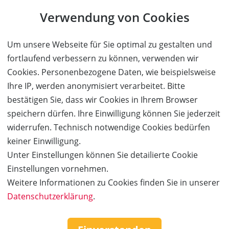
Verwendung von Cookies
Sie können bei uns einen Kauf auch ohne Kundenkonto
tätigen. Nach Abschluss des Kaufvorgangs haben Sie die
Möglichkeit, Ihre Daten in einem Kundenkonto speichern zu
Um unsere Webseite für Sie optimal zu gestalten und
lassen.
fortlaufend verbessern zu können, verwenden wir
Cookies. Personenbezogene Daten, wie beispielsweise
BESTELLUNG FORTSETZEN
Ihre IP, werden anonymisiert verarbeitet. Bitte
bestätigen Sie, dass wir Cookies in Ihrem Browser
speichern dürfen. Ihre Einwilligung können Sie jederzeit
Kauf über bestehendes Kundenkonto
widerrufen. Technisch notwendige Cookies bedürfen
keiner Einwilligung.
Wenn Sie bereits ein Kundenkonto haben, können Sie sich
Unter Einstellungen können Sie detailierte Cookie
nachfolgend einloggen. Die Daten, die zur Bestellung nötig sind,
Einstellungen vornehmen.
werden dann automatisch aus Ihrem Kundenkonto
Weitere Informationen zu Cookies finden Sie in unserer
übernommen.
Datenschutzerklärung
.
ANMELDEN