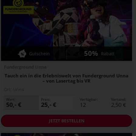
50%
Gutschein
Rabatt
Funderground Unna
Tauch ein in die Erlebniswelt von Funderground Unna
– von Lasertag bis VR
Ort:
Unna
Wert:
Preis:
Verfügbar:
Versand:
50,- €
25,- €
12
2,50 €
JETZT
BESTELLEN