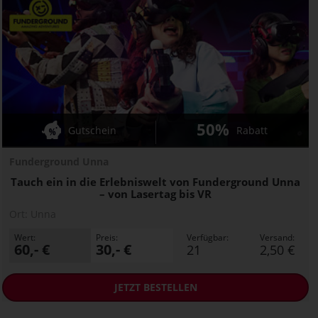
50%
Gutschein
Rabatt
Funderground Unna
Tauch ein in die Erlebniswelt von Funderground Unna
– von Lasertag bis VR
Ort:
Unna
Wert:
Preis:
Verfügbar:
Versand:
60,- €
30,- €
21
2,50 €
JETZT
BESTELLEN