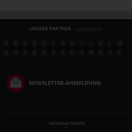
UNSERE PARTNER
Alle ansehen
A
B
C
D
E
F
G
H
I
J
K
L
M
N
O
P
Q
R
S
T
U
V
W
X
Y
Z
NEWSLETTER-ANMELDUNG
INFORMATIONEN