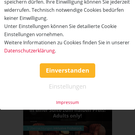
speichern dürfen. Ihre Einwilligung können Sie jederzeit
in einer Suite zum halben Preis!
Adults only!
widerrufen. Technisch notwendige Cookies bedürfen
keiner Einwilligung.
Unter Einstellungen können Sie detailierte Cookie
Einstellungen vornehmen.
58%
Weitere Informationen zu Cookies finden Sie in unserer
Datenschutzerklärung
.
Wert:
Preis:
Verfügbar:
Versand:
920,- €
390,- €
12
3,50 €
WEITERE DETAILS
JETZT
BESTELLEN
Einverstanden
Einstellungen
Das Aunhamer - Suite & Spa
Impressum
3 Übernachtungen für 2 Personen
in einer Suite zum halben Preis!
Adults only!