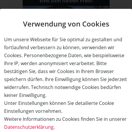
Eifel zum halben Preis!
Verwendung von Cookies
50%
Um unsere Webseite für Sie optimal zu gestalten und
fortlaufend verbessern zu können, verwenden wir
Wert:
Preis:
Verfügbar:
Versand:
990,- €
495,- €
5
3,50 €
Cookies. Personenbezogene Daten, wie beispielsweise
Ihre IP, werden anonymisiert verarbeitet. Bitte
WEITERE DETAILS
JETZT
BESTELLEN
bestätigen Sie, dass wir Cookies in Ihrem Browser
speichern dürfen. Ihre Einwilligung können Sie jederzeit
widerrufen. Technisch notwendige Cookies bedürfen
Hotel Schöne Aussicht
keiner Einwilligung.
Im Herzen des Schwarzwalds –
Unter Einstellungen können Sie detailierte Cookie
Ankommen. Aufatmen. Genießen.
Einstellungen vornehmen.
Weitere Informationen zu Cookies finden Sie in unserer
Datenschutzerklärung
.