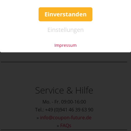
50%
Einverstanden
Wert:
Preis:
Verfügbar:
Versand:
1.100,- €
550,- €
8
3,50 €
Einstellungen
WEITERE DETAILS
JETZT
BESTELLEN
Impressum
Service & Hilfe
Mo. - Fr. 09:00-16:00
Tel.: +49 (0)941 46 39 63 90
»
info@coupon-future.de
»
FAQs