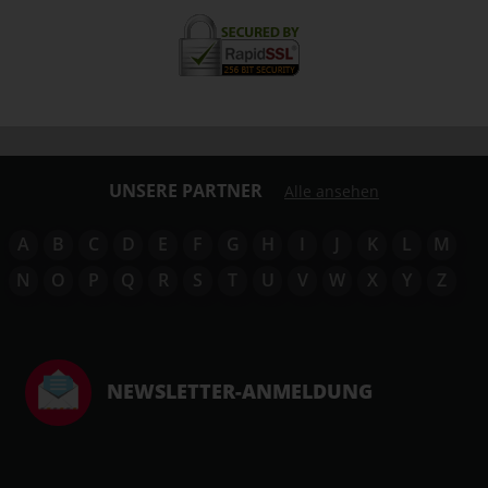
UNSERE PARTNER
Alle ansehen
A
B
C
D
E
F
G
H
I
J
K
L
M
N
O
P
Q
R
S
T
U
V
W
X
Y
Z
NEWSLETTER-ANMELDUNG