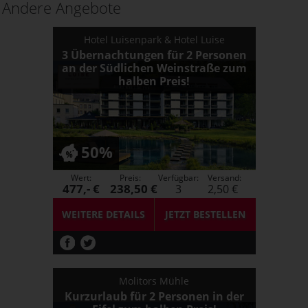
Andere Angebote
Hotel Luisenpark & Hotel Luise
3 Übernachtungen für 2 Personen
an der Südlichen Weinstraße zum
halben Preis!
50%
Wert:
Preis:
Verfügbar:
Versand:
477,- €
238,50 €
3
2,50 €
WEITERE DETAILS
JETZT
BESTELLEN
Molitors Mühle
Kurzurlaub für 2 Personen in der